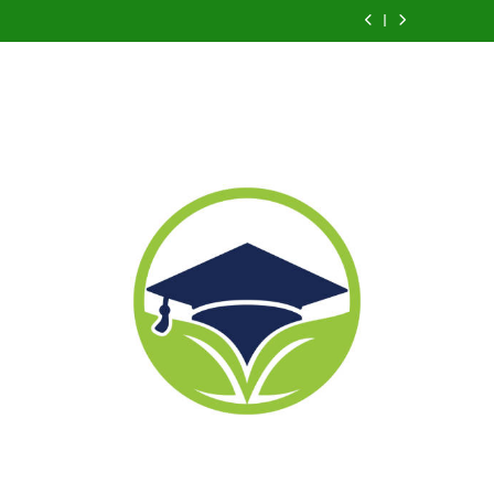
Mengenal
10
Memilih
Muhammadiyah
Peking:
Terbuka
Memilih
Muhammadiyah
Peking:
Universitas
Alasan
Universitas
Prof
Panduan
Makassar:
Universitas
Prof
Panduan
Terbuka
Memilih
Negeri
Dr
Komprehensif
Pusat
Negeri
Dr
Komprehensif
Makassar:
Universitas
di
Hamka:
Pendidikan
di
Hamka:
Pusat
Negeri
Jogja
A
Jarak
Jogja
A
Pendidikan
di
untuk
Comprehensive
Jauh
untuk
Comprehensive
Jarak
Jogja
Studi
Overview
Studi
Overview
Jauh
untuk
Anda
Anda
Studi
Anda