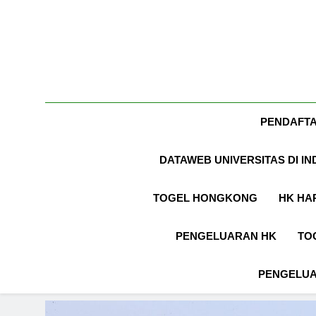
PENDAFT
DATAWEB UNIVERSITAS DI I
TOGEL HONGKONG
HK HAR
PENGELUARAN HK
TO
PENGELUA