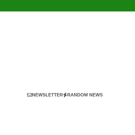
NEWSLETTER
RANDOM NEWS