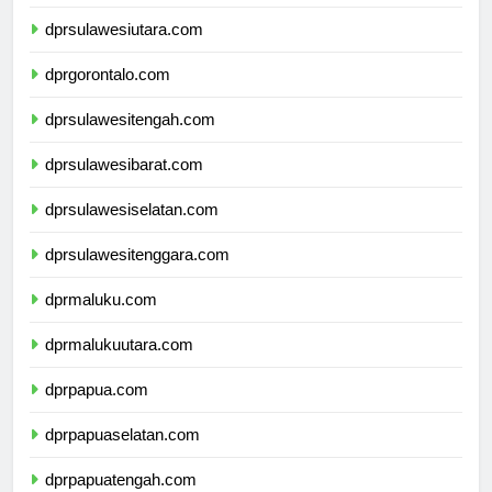
dprkalimantanutara.com
dprsulawesiutara.com
dprgorontalo.com
dprsulawesitengah.com
dprsulawesibarat.com
dprsulawesiselatan.com
dprsulawesitenggara.com
dprmaluku.com
dprmalukuutara.com
dprpapua.com
dprpapuaselatan.com