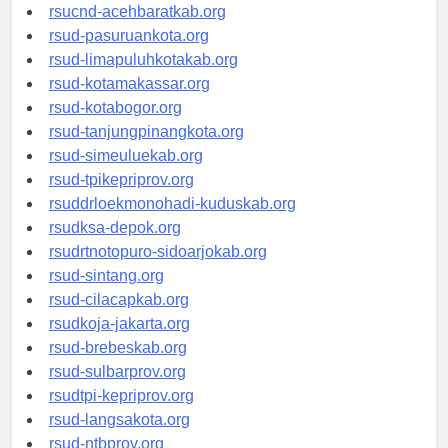
rsud-tangerangkota.org
rsucnd-acehbaratkab.org
rsud-pasuruankota.org
rsud-limapuluhkotakab.org
rsud-kotamakassar.org
rsud-kotabogor.org
rsud-tanjungpinangkota.org
rsud-simeuluekab.org
rsud-tpikepriprov.org
rsuddrloekmonohadi-kuduskab.org
rsudksa-depok.org
rsudrtnotopuro-sidoarjokab.org
rsud-sintang.org
rsud-cilacapkab.org
rsudkoja-jakarta.org
rsud-brebeskab.org
rsud-sulbarprov.org
rsudtpi-kepriprov.org
rsud-langsakota.org