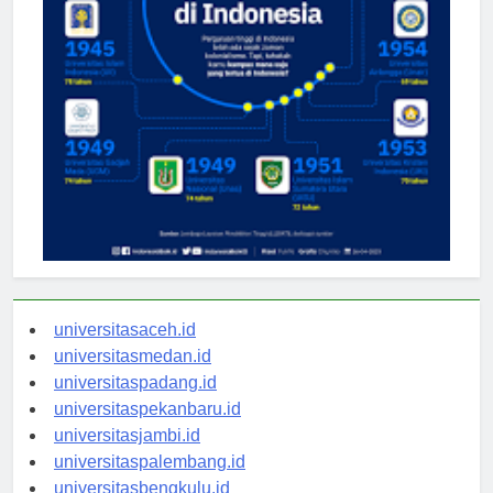
universitasaceh.id
universitasmedan.id
universitaspadang.id
universitaspekanbaru.id
universitasjambi.id
universitaspalembang.id