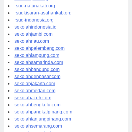
rsud-ntbprov.org
rsud-natunakab.org
rsudkisaran-asahankab.org
rsud-indonesia.org
sekolahindonesia.id
sekolahjambi.com
sekolahriau.com
sekolahpalembang.com
sekolahlampung.com
sekolahsamarinda.com
sekolahbandung.com
sekolahdenpasar.com
sekolahjakarta.com
sekolahmedan.com
sekolahaceh.com
sekolahbengkulu.com
sekolahpangkalpinang.com
sekolahtanjungpinang.com
sekolahsemarang.com