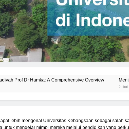
Comprehensive Overview
Menjelajahi Universitas Pekin
2 Hari Ago
at lebih mengenal Universitas Kebangsaan sebagai salah satu i
da untuk mengejar mimpi mereka melalui pendidikan yang berkua