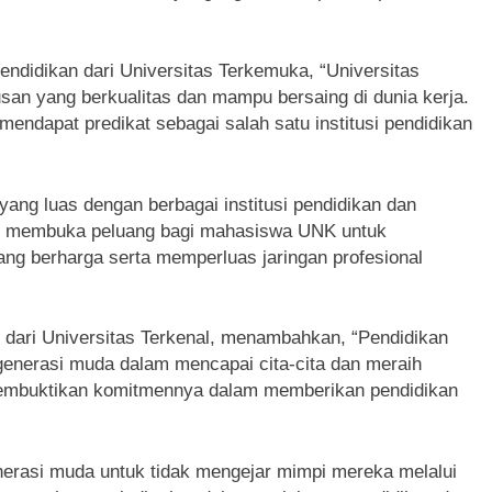
endidikan dari Universitas Terkemuka, “Universitas
san yang berkualitas dan mampu bersaing di dunia kerja.
ndapat predikat sebagai salah satu institusi pendidikan
yang luas dengan berbagai institusi pendidikan dan
 ini membuka peluang bagi mahasiswa UNK untuk
g berharga serta memperluas jaringan profesional
n dari Universitas Terkenal, menambahkan, “Pendidikan
generasi muda dalam mencapai cita-cita dan meraih
membuktikan komitmennya dalam memberikan pendidikan
nerasi muda untuk tidak mengejar mimpi mereka melalui