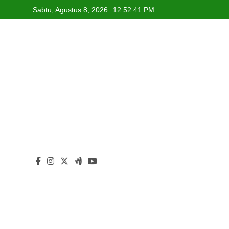
Skip
Sabtu, Agustus 8, 2026
12:52:43 PM
to
content