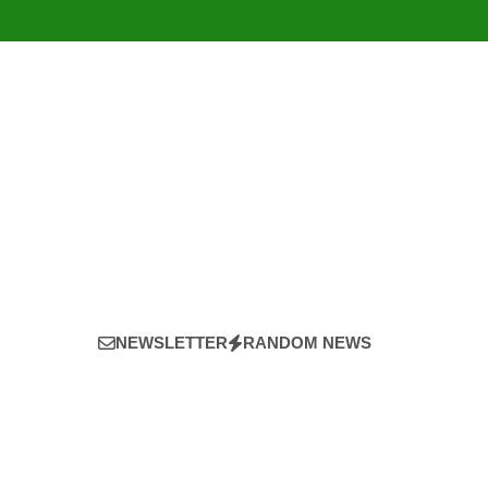
NEWSLETTER
RANDOM NEWS