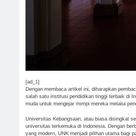
[ad_1]
Dengan membaca artikel ini, diharapkan pembac
salah satu institusi pendidikan tinggi terbaik di
muda untuk mengejar mimpi mereka melalui pend
Universitas Kebangsaan, atau biasa disingkat se
universitas terkemuka di Indonesia. Dengan berb
yang modern, UNK menjadi pilihan utama bagi p