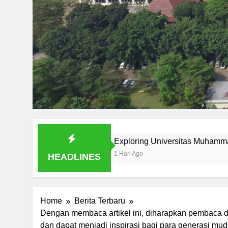
Exploring Universitas Muhammadiyah Prof Dr Hamka: A 
1 Hari Ago
HEADLINES
Home
Berita Terbaru
Dengan membaca artikel ini, diharapkan pembaca dap
dan dapat menjadi inspirasi bagi para generasi mu