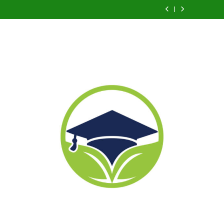
Terbuka
Diponegoro
Muhammadiyah
Peking:
Terbuka
Diponegoro
Muhammadiyah
Universitas
Universitas
Makassar:
Semarang:
Prof
Panduan
Makassar:
Semarang:
Prof
Peking:
Terbuka
Pusat
A
Dr
Komprehensif
Pusat
A
Dr
Panduan
Makassar:
Pendidikan
Complete
Hamka:
Pendidikan
Complete
Hamka:
Komprehensif
Pusat
Jarak
Overview
A
Jarak
Overview
A
Pendidikan
Jauh
Comprehensive
Jauh
Comprehensive
Jarak
Overview
Overview
Jauh