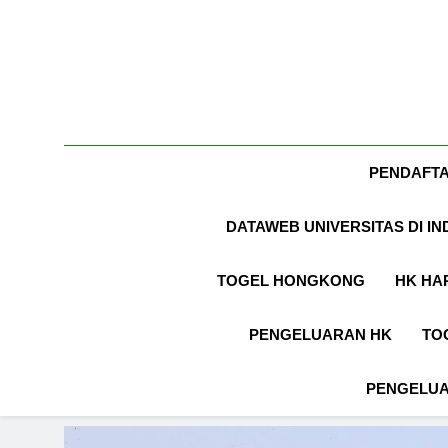
PENDAFT
DATAWEB UNIVERSITAS DI I
TOGEL HONGKONG
HK HAR
PENGELUARAN HK
TO
PENGELUA