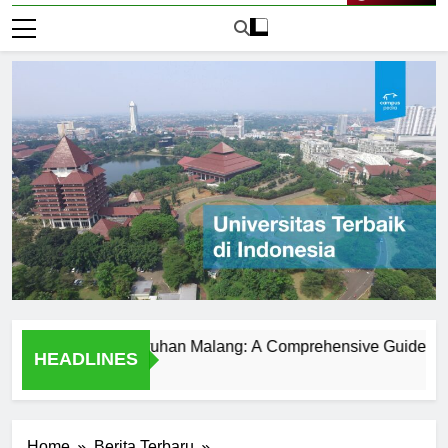
Live Now
versitas Kanjuruhan Malang: A Comprehensive Guide
Uni
HEADLINES
2 Ha