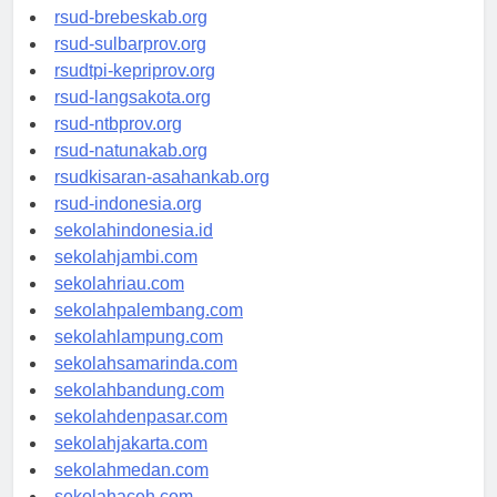
rsudkoja-jakarta.org
rsud-brebeskab.org
rsud-sulbarprov.org
rsudtpi-kepriprov.org
rsud-langsakota.org
rsud-ntbprov.org
rsud-natunakab.org
rsudkisaran-asahankab.org
rsud-indonesia.org
sekolahindonesia.id
sekolahjambi.com
sekolahriau.com
sekolahpalembang.com
sekolahlampung.com
sekolahsamarinda.com
sekolahbandung.com
sekolahdenpasar.com
sekolahjakarta.com
sekolahmedan.com