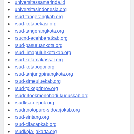
universitasjakarta.id
universitassamarinda.id
universitasindonesia.org
rsud-tangerangkab.org
rsud-kotabekasi.org
rsud-tangerangkota.org
rsucnd-acehbaratkab.org
rsud-pasuruankota.org
rsud-limapuluhkotakab.org
rsud-kotamakassar.org
rsud-kotabogor.org
rsud-tanjungpinangkota.org
rsud-simeuluekab.org
rsud-tpikepriprov.org
rsuddrloekmonohadi-kuduskab.org
rsudksa-depok.org
rsudrtnotopuro-sidoarjokab.org
rsud-sintang.org
rsud-cilacapkab.org