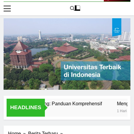
Live Now
niversitas Peking: Panduan Komprehensif
Mengenal Univ
HEADLINES
1 Hari Ago