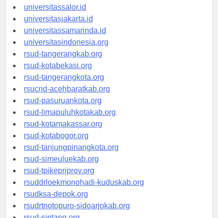
universitaswalesi.id
universitassalor.id
universitasjakarta.id
universitassamarinda.id
universitasindonesia.org
rsud-tangerangkab.org
rsud-kotabekasi.org
rsud-tangerangkota.org
rsucnd-acehbaratkab.org
rsud-pasuruankota.org
rsud-limapuluhkotakab.org
rsud-kotamakassar.org
rsud-kotabogor.org
rsud-tanjungpinangkota.org
rsud-simeuluekab.org
rsud-tpikepriprov.org
rsuddrloekmonohadi-kuduskab.org
rsudksa-depok.org
rsudrtnotopuro-sidoarjokab.org