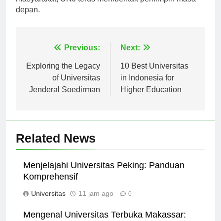
masyarakat, UNJ terus membentuk pemimpin masa
depan.
Navigasi
Previous:
Next:
pos
Exploring the Legacy
10 Best Universitas
of Universitas
in Indonesia for
Jenderal Soedirman
Higher Education
Related News
Menjelajahi Universitas Peking: Panduan
Komprehensif
Universitas
11 jam ago
0