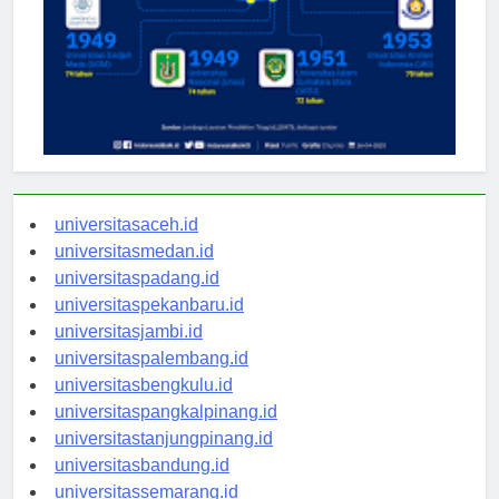
universitasaceh.id
universitasmedan.id
universitaspadang.id
universitaspekanbaru.id
universitasjambi.id
universitaspalembang.id
universitasbengkulu.id
universitaspangkalpinang.id
universitastanjungpinang.id
universitasbandung.id