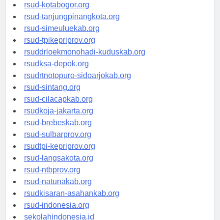
rsud-kotamakassar.org
rsud-kotabogor.org
rsud-tanjungpinangkota.org
rsud-simeuluekab.org
rsud-tpikepriprov.org
rsuddrloekmonohadi-kuduskab.org
rsudksa-depok.org
rsudrtnotopuro-sidoarjokab.org
rsud-sintang.org
rsud-cilacapkab.org
rsudkoja-jakarta.org
rsud-brebeskab.org
rsud-sulbarprov.org
rsudtpi-kepriprov.org
rsud-langsakota.org
rsud-ntbprov.org
rsud-natunakab.org
rsudkisaran-asahankab.org
rsud-indonesia.org