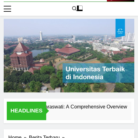
Live Now
ersitas Mahasaraswati: A Comprehensive Overview
Expl
HEADLINES
1 Hari