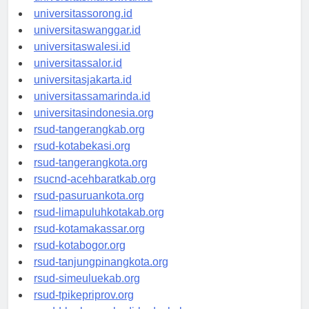
universitasmanokwari.id
universitassorong.id
universitaswanggar.id
universitaswalesi.id
universitassalor.id
universitasjakarta.id
universitassamarinda.id
universitasindonesia.org
rsud-tangerangkab.org
rsud-kotabekasi.org
rsud-tangerangkota.org
rsucnd-acehbaratkab.org
rsud-pasuruankota.org
rsud-limapuluhkotakab.org
rsud-kotamakassar.org
rsud-kotabogor.org
rsud-tanjungpinangkota.org
rsud-simeuluekab.org
rsud-tpikepriprov.org