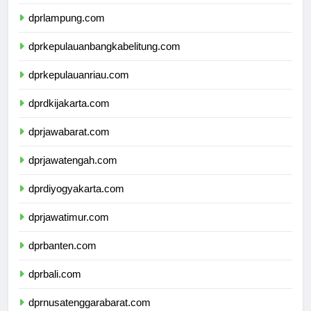
dprbengkulu.com
dprlampung.com
dprkepulauanbangkabelitung.com
dprkepulauanriau.com
dprdkijakarta.com
dprjawabarat.com
dprjawatengah.com
dprdiyogyakarta.com
dprjawatimur.com
dprbanten.com
dprbali.com