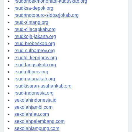
rsuddrloekmonohadi-kuduskab.org
rsudksa-depok.org
rsudrtnotopuro-sidoarjokab.org
rsud-sintang.org
rsud-cilacapkab.org
rsudkoja-jakarta.org
rsud-brebeskab.org
rsud-sulbarprov.org
rsudtpi-kepriprov.org
rsud-langsakota.org
rsud-ntbprov.org
rsud-natunakab.org
rsudkisaran-asahankab.org
rsud-indonesia.org
sekolahindonesia.id
sekolahjambi.com
sekolahriau.com
sekolahpalembang.com