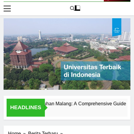
Live Now
versitas Kanjuruhan Malang: A Comprehensive Guide
Uni
HEADLINES
1 Ha