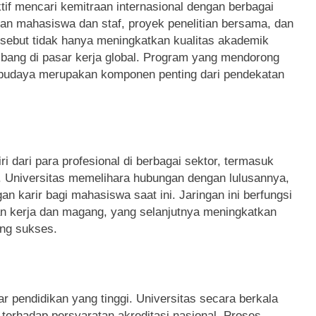
tif mencari kemitraan internasional dengan berbagai
aran mahasiswa dan staf, proyek penelitian bersama, dan
tersebut tidak hanya meningkatkan kualitas akademik
ang di pasar kerja global. Program yang mendorong
budaya merupakan komponen penting dari pendekatan
i dari para profesional di berbagai sektor, termasuk
s. Universitas memelihara hubungan dengan lulusannya,
karir bagi mahasiswa saat ini. Jaringan ini berfungsi
n kerja dan magang, yang selanjutnya meningkatkan
ang sukses.
pendidikan yang tinggi. Universitas secara berkala
terhadap persyaratan akreditasi nasional. Proses