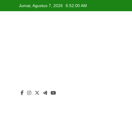
Skip
Jumat, Agustus 7, 2026
6:52:02 AM
to
content