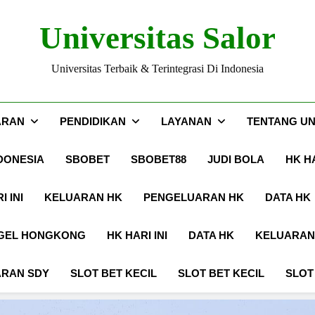
Universitas Salor
Universitas Terbaik & Terintegrasi Di Indonesia
ARAN
PENDIDIKAN
LAYANAN
TENTANG UN
NDONESIA
SBOBET
SBOBET88
JUDI BOLA
HK HA
I INI
KELUARAN HK
PENGELUARAN HK
DATA HK
GEL HONGKONG
HK HARI INI
DATA HK
KELUARAN
RAN SDY
SLOT BET KECIL
SLOT BET KECIL
SLOT