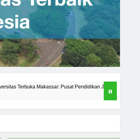
ar: Pusat Pendidikan Jarak Jauh
10 Alasan Memilih Univ
3 Hari Ago