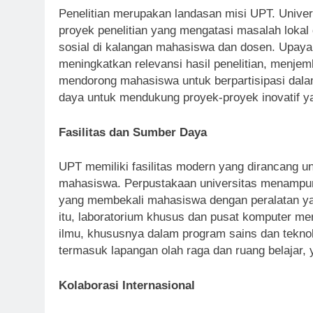
Penelitian merupakan landasan misi UPT. Univer
proyek penelitian yang mengatasi masalah loka
sosial di kalangan mahasiswa dan dosen. Upaya k
meningkatkan relevansi hasil penelitian, menjem
mendorong mahasiswa untuk berpartisipasi dalam
daya untuk mendukung proyek-proyek inovatif ya
Fasilitas dan Sumber Daya
UPT memiliki fasilitas modern yang dirancang u
mahasiswa. Perpustakaan universitas menampung 
yang membekali mahasiswa dengan peralatan yang
itu, laboratorium khusus dan pusat komputer mem
ilmu, khususnya dalam program sains dan teknolo
termasuk lapangan olah raga dan ruang belajar
Kolaborasi Internasional