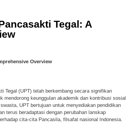
Pancasakti Tegal: A
iew
omprehensive Overview
ti Tegal (UPT) telah berkembang secara signifikan
uk mendorong keunggulan akademik dan kontribusi sosial
a swasta, UPT bertujuan untuk menyediakan pendidikan
an terus beradaptasi dengan perubahan lanskap
hadap cita-cita Pancasila, filsafat nasional Indonesia.