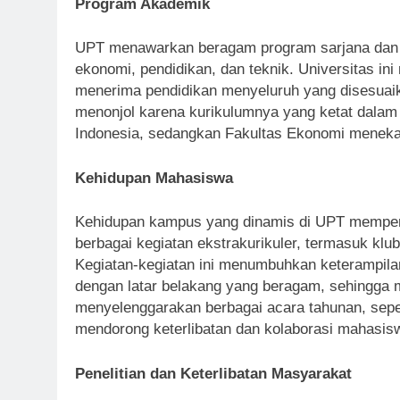
Program Akademik
UPT menawarkan beragam program sarjana dan p
ekonomi, pendidikan, dan teknik. Universitas i
menerima pendidikan menyeluruh yang disesuaik
menonjol karena kurikulumnya yang ketat dala
Indonesia, sedangkan Fakultas Ekonomi menek
Kehidupan Mahasiswa
Kehidupan kampus yang dinamis di UPT memperk
berbagai kegiatan ekstrakurikuler, termasuk klub
Kegiatan-kegiatan ini menumbuhkan keterampila
dengan latar belakang yang beragam, sehingga m
menyelenggarakan berbagai acara tahunan, seper
mendorong keterlibatan dan kolaborasi mahasis
Penelitian dan Keterlibatan Masyarakat