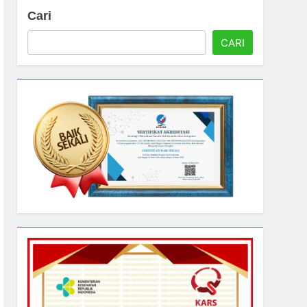
Cari
CARI