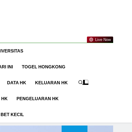
Live Now
IVERSITAS
RI INI
TOGEL HONGKONG
DATA HK
KELUARAN HK
 HK
PENGELUARAN HK
 BET KECIL