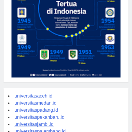
universitasaceh.id
universitasmedan.id
universitaspadang.id
universitaspekanbaru.id
universitasjambi.id