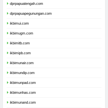
dprpapuatengah.com
dprpapuapegunungan.com
ikbimui.com
ikbimugm.com
ikbimitb.com
ikbimipb.com
ikbimunair.com
ikbimundip.com
ikbimunpad.com
ikbimunhas.com
ikbimunand.com