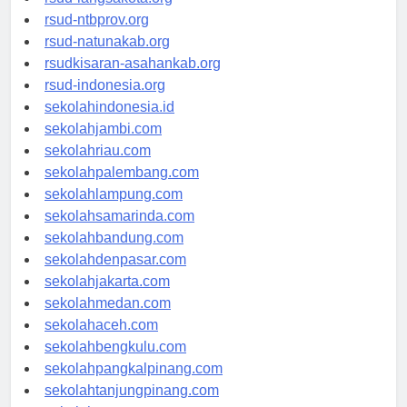
rsud-langsakota.org
rsud-ntbprov.org
rsud-natunakab.org
rsudkisaran-asahankab.org
rsud-indonesia.org
sekolahindonesia.id
sekolahjambi.com
sekolahriau.com
sekolahpalembang.com
sekolahlampung.com
sekolahsamarinda.com
sekolahbandung.com
sekolahdenpasar.com
sekolahjakarta.com
sekolahmedan.com
sekolahaceh.com
sekolahbengkulu.com
sekolahpangkalpinang.com
sekolahtanjungpinang.com