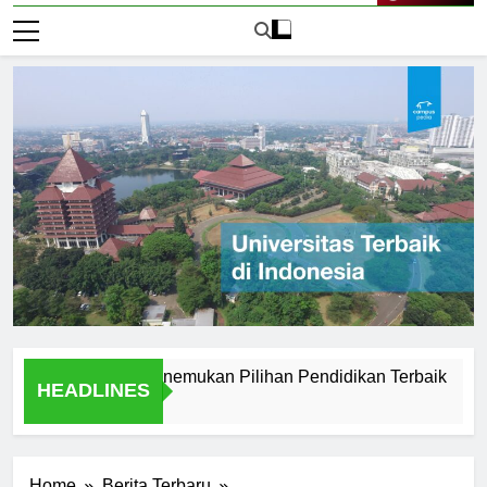
Live Now
i Magelang: Menemukan Pilihan Pendidikan Terbaik
Expl
HEADLINES
1 Hari