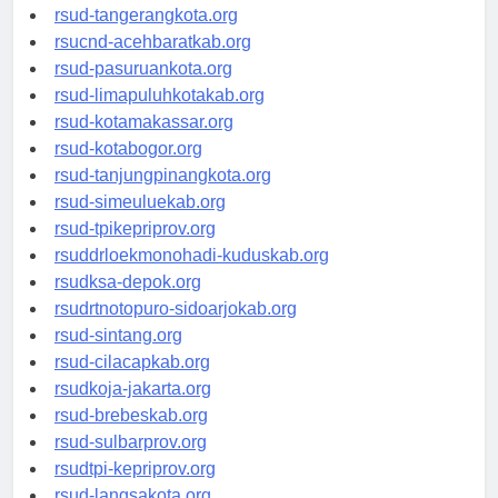
rsud-kotabekasi.org
rsud-tangerangkota.org
rsucnd-acehbaratkab.org
rsud-pasuruankota.org
rsud-limapuluhkotakab.org
rsud-kotamakassar.org
rsud-kotabogor.org
rsud-tanjungpinangkota.org
rsud-simeuluekab.org
rsud-tpikepriprov.org
rsuddrloekmonohadi-kuduskab.org
rsudksa-depok.org
rsudrtnotopuro-sidoarjokab.org
rsud-sintang.org
rsud-cilacapkab.org
rsudkoja-jakarta.org
rsud-brebeskab.org
rsud-sulbarprov.org
rsudtpi-kepriprov.org