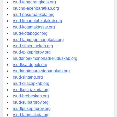
rsud-kotabekasi.org
rsud-tangerangkota.org
rsucnd-acehbaratkab.org
rsud-pasuruankota.org
rsud-limapuluhkotakab.org
rsud-kotamakassar.org
rsud-kotabogor.org
rsud-tanjungpinangkota.org
rsud-simeuluekab.org
rsud-tpikepriprov.org
rsuddrloekmonohadi-kuduskab.org
rsudksa-depok.org
rsudrtnotopuro-sidoarjokab.org
rsud-sintang.org
rsud-cilacapkab.org
rsudkoja-jakarta.org
rsud-brebeskab.org
rsud-sulbarprov.org
rsudtpi-kepriprov.org