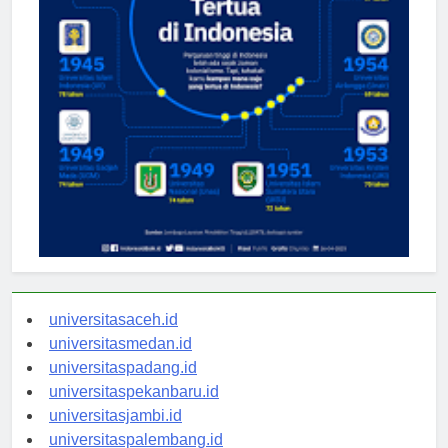
universitasaceh.id
universitasmedan.id
universitaspadang.id
universitaspekanbaru.id
universitasjambi.id