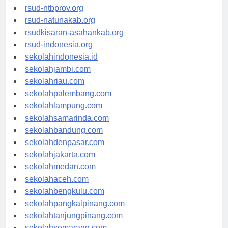
rsud-langsakota.org
rsud-ntbprov.org
rsud-natunakab.org
rsudkisaran-asahankab.org
rsud-indonesia.org
sekolahindonesia.id
sekolahjambi.com
sekolahriau.com
sekolahpalembang.com
sekolahlampung.com
sekolahsamarinda.com
sekolahbandung.com
sekolahdenpasar.com
sekolahjakarta.com
sekolahmedan.com
sekolahaceh.com
sekolahbengkulu.com
sekolahpangkalpinang.com
sekolahtanjungpinang.com