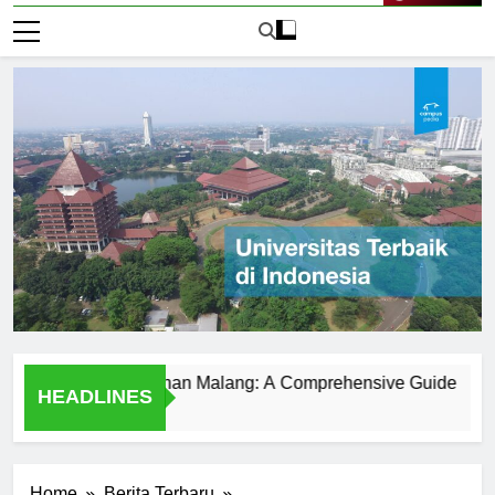
Live Now
ersitas Kanjuruhan Malang: A Comprehensive Guide
Univ
HEADLINES
1 Har