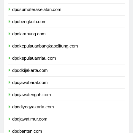
dpdjambi.com
dpdsumateraselatan.com
dpdbengkulu.com
dpdlampung.com
dpdkepulauanbangkabelitung.com
dpdkepulauanriau.com
dpddkijakarta.com
dpdjawabarat.com
dpdjawatengah.com
dpddiyogyakarta.com
dpdjawatimur.com