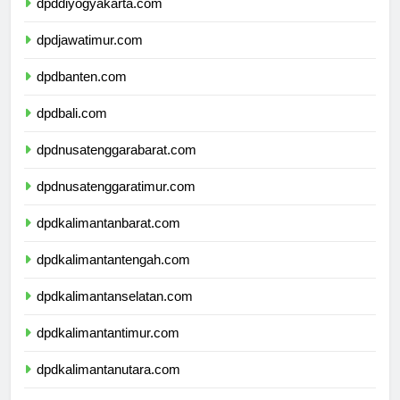
dpddiyogyakarta.com
dpdjawatimur.com
dpdbanten.com
dpdbali.com
dpdnusatenggarabarat.com
dpdnusatenggaratimur.com
dpdkalimantanbarat.com
dpdkalimantantengah.com
dpdkalimantanselatan.com
dpdkalimantantimur.com
dpdkalimantanutara.com