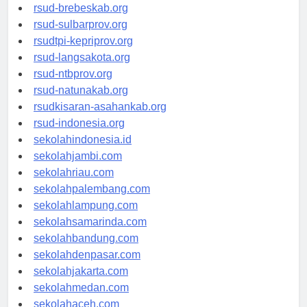
rsudkoja-jakarta.org
rsud-brebeskab.org
rsud-sulbarprov.org
rsudtpi-kepriprov.org
rsud-langsakota.org
rsud-ntbprov.org
rsud-natunakab.org
rsudkisaran-asahankab.org
rsud-indonesia.org
sekolahindonesia.id
sekolahjambi.com
sekolahriau.com
sekolahpalembang.com
sekolahlampung.com
sekolahsamarinda.com
sekolahbandung.com
sekolahdenpasar.com
sekolahjakarta.com
sekolahmedan.com