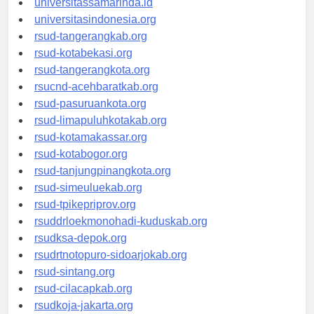
universitassamarinda.id
universitasindonesia.org
rsud-tangerangkab.org
rsud-kotabekasi.org
rsud-tangerangkota.org
rsucnd-acehbaratkab.org
rsud-pasuruankota.org
rsud-limapuluhkotakab.org
rsud-kotamakassar.org
rsud-kotabogor.org
rsud-tanjungpinangkota.org
rsud-simeuluekab.org
rsud-tpikepriprov.org
rsuddrloekmonohadi-kuduskab.org
rsudksa-depok.org
rsudrtnotopuro-sidoarjokab.org
rsud-sintang.org
rsud-cilacapkab.org