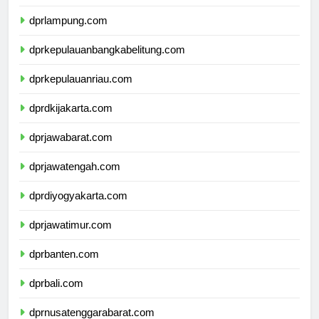
dprbengkulu.com
dprlampung.com
dprkepulauanbangkabelitung.com
dprkepulauanriau.com
dprdkijakarta.com
dprjawabarat.com
dprjawatengah.com
dprdiyogyakarta.com
dprjawatimur.com
dprbanten.com
dprbali.com