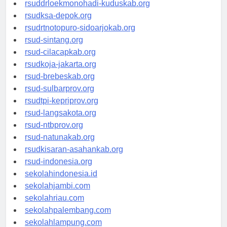
rsud-tpikepriprov.org
rsuddrloekmonohadi-kuduskab.org
rsudksa-depok.org
rsudrtnotopuro-sidoarjokab.org
rsud-sintang.org
rsud-cilacapkab.org
rsudkoja-jakarta.org
rsud-brebeskab.org
rsud-sulbarprov.org
rsudtpi-kepriprov.org
rsud-langsakota.org
rsud-ntbprov.org
rsud-natunakab.org
rsudkisaran-asahankab.org
rsud-indonesia.org
sekolahindonesia.id
sekolahjambi.com
sekolahriau.com
sekolahpalembang.com