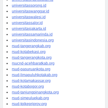
universitasmanokwari.id
universitassorong.id
universitaswanggar.id
universitaswalesi.id
universitassalor.id
universitasjakarta.id
universitassamarinda.id
universitasindonesia.org
rsud-tangerangkab.org
rsud-kotabekasi.org
rsud-tangerangkota.org
rsucnd-acehbaratkab.org
rsud-pasuruankota.org
rsud-limapuluhkotakab.org
rsud-kotamakassar.org
rsud-kotabogor.org
rsud-tanjungpinangkota.org
rsud-simeuluekab.org