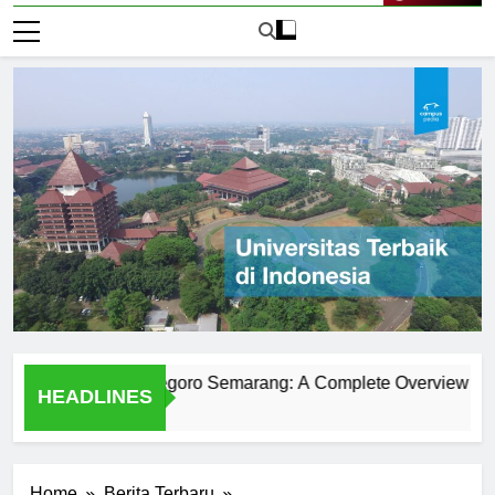
Live Now
versitas Diponegoro Semarang: A Complete Overview
Exp
HEADLINES
1 Ha