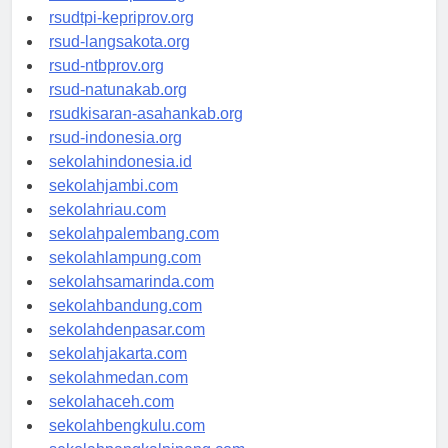
rsud-sulbarprov.org
rsudtpi-kepriprov.org
rsud-langsakota.org
rsud-ntbprov.org
rsud-natunakab.org
rsudkisaran-asahankab.org
rsud-indonesia.org
sekolahindonesia.id
sekolahjambi.com
sekolahriau.com
sekolahpalembang.com
sekolahlampung.com
sekolahsamarinda.com
sekolahbandung.com
sekolahdenpasar.com
sekolahjakarta.com
sekolahmedan.com
sekolahaceh.com
sekolahbengkulu.com