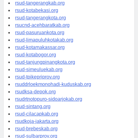
universitasindonesia.org
rsud-tangerangkab.org
rsud-kotabekasi.org
rsud-tangerangkota.org
rsucnd-acehbaratkab.org
rsud-pasuruankota.org
rsud-limapuluhkotakab.org
rsud-kotamakassar.org
rsud-kotabogor.org
rsud-tanjungpinangkota.org
rsud-simeuluekab.org
rsud-tpikepriprov.org
rsuddrloekmonohadi-kuduskab.org
rsudksa-depok.org
rsudrtnotopuro-sidoarjokab.org
rsud-sintang.org
rsud-cilacapkab.org
rsudkoja-jakarta.org
rsud-brebeskab.org