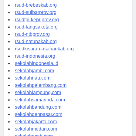
rsudkoja-jakarta.org
rsud-brebeskab.org
rsud-sulbarprov.org
rsudtpi-kepriprov.org
rsud-langsakota.org
rsud-ntbprov.org
rsud-natunakab.org
rsudkisaran-asahankab.org
rsud-indonesia.org
sekolahindonesia.id
sekolahjambi.com
sekolahriau.com
sekolahpalembang.com
sekolahlampung.com
sekolahsamarinda.com
sekolahbandung.com
sekolahdenpasar.com
sekolahjakarta.com
sekolahmedan.com