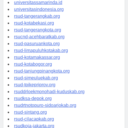
universitasjakarta.id
universitassamarinda.id
universitasindonesia.org
rsud-tangerangkab.org
rsud-kotabekasi.org
rsud-tangerangkota.org
rsucnd-acehbaratkab.org
rsud-pasuruankota.org
rsud-limapuluhkotakab.org
rsud-kotamakassar.org
rsud-kotabogor.org
rsud-tanjungpinangkota.org
rsud-simeuluekab.org
rsud-tpikepriprov.org
rsuddrloekmonohadi-kuduskab.org
rsudksa-depok.org
rsudrtnotopuro-sidoarjokab.org
rsud-sintang.org
rsud-cilacapkab.org