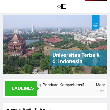
Live Now
niversitas Peking: Panduan Komprehensif
Mengenal Unive
HEADLINES
1 Hari Ago