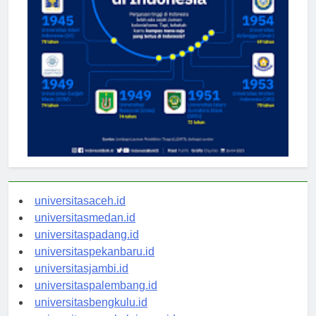
universitasaceh.id
universitasmedan.id
universitaspadang.id
universitaspekanbaru.id
universitasjambi.id
universitaspalembang.id
universitasbengkulu.id