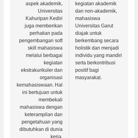
pos
Selain fokus pada
Melalui berbagai
aspek akademik,
kegiatan akademik
Universitas
dan non-akademik,
Kahuripan Kediri
mahasiswa
juga memberikan
Universitas Garut
perhatian pada
diajak untuk
pengembangan soft
berkembang secara
skill mahasiswa
holistik dan menjadi
melalui berbagai
individu yang mandiri
kegiatan
serta berkontribusi
ekstrakurikuler dan
positif bagi
organisasi
masyarakat.
kemahasiswaan. Hal
ini bertujuan untuk
membekali
mahasiswa dengan
keterampilan dan
pengetahuan yang
dibutuhkan di dunia