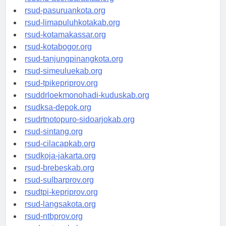
rsucnd-acehbaratkab.org
rsud-pasuruankota.org
rsud-limapuluhkotakab.org
rsud-kotamakassar.org
rsud-kotabogor.org
rsud-tanjungpinangkota.org
rsud-simeuluekab.org
rsud-tpikepriprov.org
rsuddrloekmonohadi-kuduskab.org
rsudksa-depok.org
rsudrtnotopuro-sidoarjokab.org
rsud-sintang.org
rsud-cilacapkab.org
rsudkoja-jakarta.org
rsud-brebeskab.org
rsud-sulbarprov.org
rsudtpi-kepriprov.org
rsud-langsakota.org
rsud-ntbprov.org