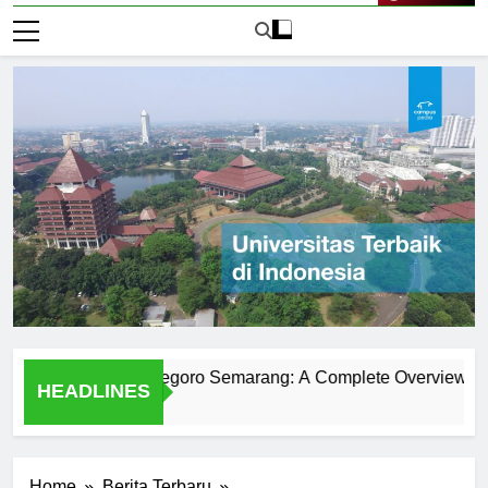
Live Now
versitas Diponegoro Semarang: A Complete Overview
Ex
HEADLINES
2 H