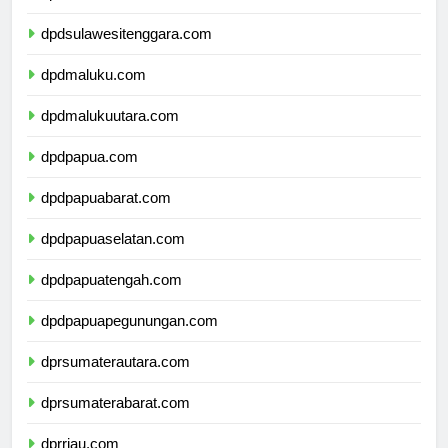
dpdsulawesiselatan.com
dpdsulawesitenggara.com
dpdmaluku.com
dpdmalukuutara.com
dpdpapua.com
dpdpapuabarat.com
dpdpapuaselatan.com
dpdpapuatengah.com
dpdpapuapegunungan.com
dprsumaterautara.com
dprsumaterabarat.com