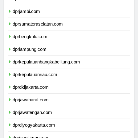
dprriau.com
dprjambi.com
dprsumateraselatan.com
dprbengkulu.com
dprlampung.com
dprkepulauanbangkabelitung.com
dprkepulauanriau.com
dprdkijakarta.com
dprjawabarat.com
dprjawatengah.com
dprdiyogyakarta.com