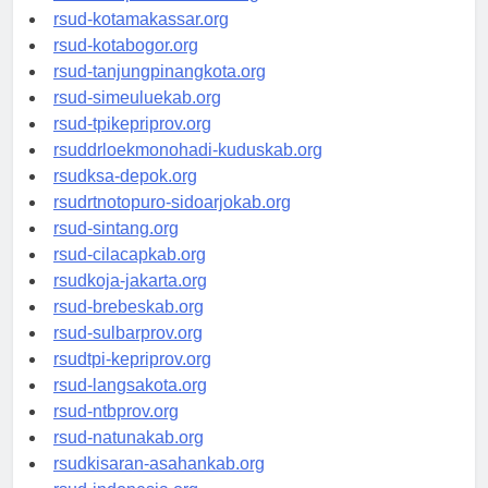
rsud-limapuluhkotakab.org
rsud-kotamakassar.org
rsud-kotabogor.org
rsud-tanjungpinangkota.org
rsud-simeuluekab.org
rsud-tpikepriprov.org
rsuddrloekmonohadi-kuduskab.org
rsudksa-depok.org
rsudrtnotopuro-sidoarjokab.org
rsud-sintang.org
rsud-cilacapkab.org
rsudkoja-jakarta.org
rsud-brebeskab.org
rsud-sulbarprov.org
rsudtpi-kepriprov.org
rsud-langsakota.org
rsud-ntbprov.org
rsud-natunakab.org
rsudkisaran-asahankab.org