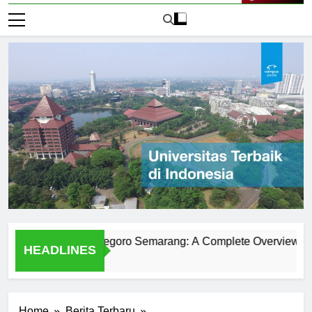
Live Now
versitas Diponegoro Semarang: A Complete Overview
Ex
HEADLINES
2 H