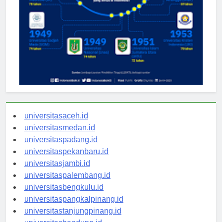
universitasaceh.id
universitasmedan.id
universitaspadang.id
universitaspekanbaru.id
universitasjambi.id
universitaspalembang.id
universitasbengkulu.id
universitaspangkalpinang.id
universitastanjungpinang.id