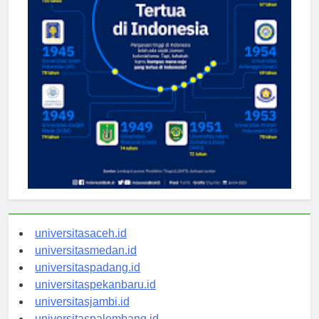
universitasaceh.id
universitasmedan.id
universitaspadang.id
universitaspekanbaru.id
universitasjambi.id