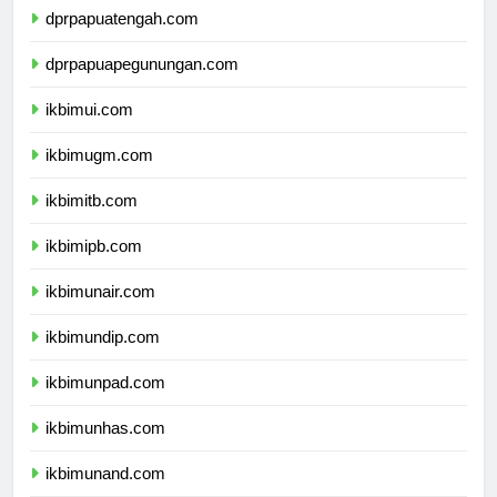
dprpapuatengah.com
dprpapuapegunungan.com
ikbimui.com
ikbimugm.com
ikbimitb.com
ikbimipb.com
ikbimunair.com
ikbimundip.com
ikbimunpad.com
ikbimunhas.com
ikbimunand.com