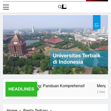
Live Now
niversitas Peking: Panduan Komprehensif
Mengenal Unive
HEADLINES
1 Hari Ago