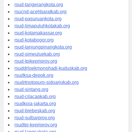
rsud-kotabekasi.org
rsud-tangerangkota.org
rsucnd-acehbaratkab.org
rsud-pasuruankota.org
rsud-limapuluhkotakab.org
rsud-kotamakassar.org
rsud-kotabogor.org
rsud-tanjungpinangkota.org
rsud-simeuluekab.org
rsud-tpikepriprov.org
rsuddrloekmonohadi-kuduskab.org
rsudksa-depok.org
rsudrtnotopuro-sidoarjokab.org
rsud-sintang.org
rsud-cilacapkab.org
rsudkoja-jakarta.org
rsud-brebeskab.org
rsud-sulbarprov.org
rsudtpi-kepriprov.org