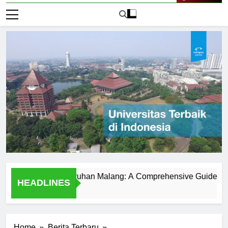
Live Now
versitas Kanjuruhan Malang: A Comprehensive Guide
Un
HEADLINES
1 H