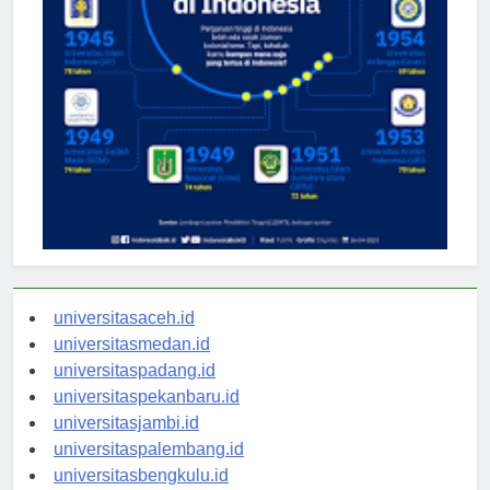
universitasaceh.id
universitasmedan.id
universitaspadang.id
universitaspekanbaru.id
universitasjambi.id
universitaspalembang.id