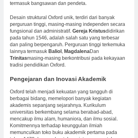
masuknya mahasiswa dari berbagai lapisan sosial,
termasuk bangsawan dan pendeta.
Desain struktural Oxford unik, terdiri dari banyak
perguruan tinggi, masing-masing independen secara
fungsional dan administratif.
Gereja Kristus
didirikan
pada tahun 1546, adalah salah satu yang terbesar
dan paling berpengaruh. Perguruan tinggi terkemuka
lainnya termasuk
Baliol
,
Magdalena
Dan
Trinitas
masing-masing berkontribusi pada kekayaan
tradisi pendidikan Oxford.
Pengejaran dan Inovasi Akademik
Oxford telah menjadi kekuatan yang tangguh di
berbagai bidang, memelopori banyak kegiatan
akademis sepanjang sejarahnya. Kurikulum
universitas berkembang selama berabad-abad,
mencakup ilmu alam, humaniora, dan ilmu sosial.
Komitmennya terhadap keunggulan ilmiah
memunculkan toko buku akademik pertama pada