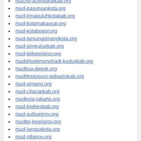
rsucnd-acehbaratkab.org
rsud-pasuruankota.org
rsud-limapuluhkotakab.org
rsud-kotamakassar.org
rsud-kotabogor.org
rsud-tanjungpinangkota.org
rsud-simeuluekab.org
rsud-tpikepriprov.org
rsuddrloekmonohadi-kuduskab.org
rsudksa-depok.org
rsudrtnotopuro-sidoarjokab.org
rsud-sintang.org
rsud-cilacapkab.org
rsudkoja-jakarta.org
rsud-brebeskab.org
rsud-sulbarprov.org
rsudtpi-kepriprov.org
rsud-langsakota.org