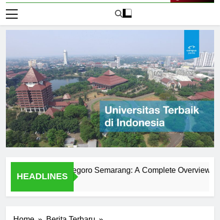
Live Now
versitas Diponegoro Semarang: A Complete Overview
Ex
HEADLINES
1 H