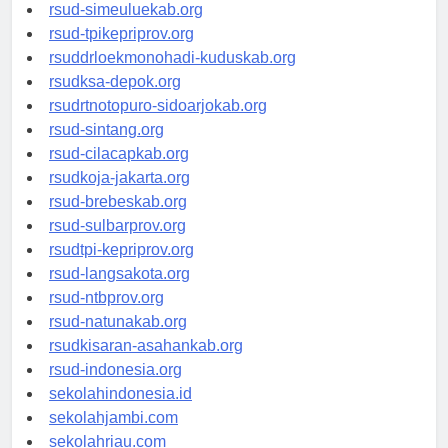
rsud-tanjungpinangkota.org
rsud-simeuluekab.org
rsud-tpikepriprov.org
rsuddrloekmonohadi-kuduskab.org
rsudksa-depok.org
rsudrtnotopuro-sidoarjokab.org
rsud-sintang.org
rsud-cilacapkab.org
rsudkoja-jakarta.org
rsud-brebeskab.org
rsud-sulbarprov.org
rsudtpi-kepriprov.org
rsud-langsakota.org
rsud-ntbprov.org
rsud-natunakab.org
rsudkisaran-asahankab.org
rsud-indonesia.org
sekolahindonesia.id
sekolahjambi.com