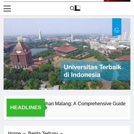
Live Now
ersitas Kanjuruhan Malang: A Comprehensive Guide
Uni
HEADLINES
1 Har