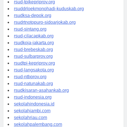
rsud-simeuluekab.org
rsud-tpikepriprov.org
rsuddrloekmonohadi-kuduskab.org
rsudksa-depok.org
rsudrtnotopuro-sidoarjokab.org
rsud-sintang.org
rsud-cilacapkab.org
rsudkoja-jakarta.org
rsud-brebeskab.org
rsud-sulbarprov.org
rsudtpi-kepriprov.org
rsud-langsakota.org
rsud-ntbprov.org
rsud-natunakab.org
rsudkisaran-asahankab.org
rsud-indonesia.org
sekolahindonesia.id
sekolahjambi.com
sekolahriau.com