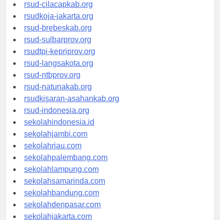
rsud-sintang.org
rsud-cilacapkab.org
rsudkoja-jakarta.org
rsud-brebeskab.org
rsud-sulbarprov.org
rsudtpi-kepriprov.org
rsud-langsakota.org
rsud-ntbprov.org
rsud-natunakab.org
rsudkisaran-asahankab.org
rsud-indonesia.org
sekolahindonesia.id
sekolahjambi.com
sekolahriau.com
sekolahpalembang.com
sekolahlampung.com
sekolahsamarinda.com
sekolahbandung.com
sekolahdenpasar.com