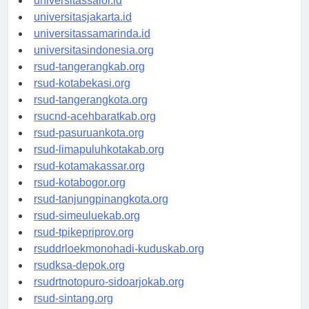
universitassalor.id
universitasjakarta.id
universitassamarinda.id
universitasindonesia.org
rsud-tangerangkab.org
rsud-kotabekasi.org
rsud-tangerangkota.org
rsucnd-acehbaratkab.org
rsud-pasuruankota.org
rsud-limapuluhkotakab.org
rsud-kotamakassar.org
rsud-kotabogor.org
rsud-tanjungpinangkota.org
rsud-simeuluekab.org
rsud-tpikepriprov.org
rsuddrloekmonohadi-kuduskab.org
rsudksa-depok.org
rsudrtnotopuro-sidoarjokab.org