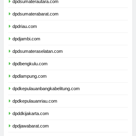
dpdsumaterautara.com
dpdsumaterabarat.com
dpdriau.com
dpdjambi.com
dpdsumateraselatan.com
dpdbengkulu.com
dpdlampung.com
dpdkepulauanbangkabelitung.com
dpdkepulauanriau.com
dpddkijakarta.com
dpdjawabarat.com