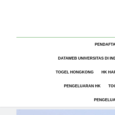
PENDAFT
DATAWEB UNIVERSITAS DI I
TOGEL HONGKONG
HK HAR
PENGELUARAN HK
TO
PENGELUA