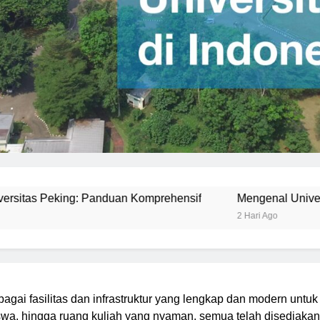
omprehensif
Mengenal Universitas Terbuka Makassar: Pu
2 Hari Ago
ai fasilitas dan infrastruktur yang lengkap dan modern untuk
siswa, hingga ruang kuliah yang nyaman, semua telah disedi