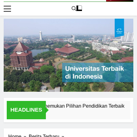
Live Now
 Magelang: Menemukan Pilihan Pendidikan Terbaik
Explo
HEADLINES
1 Hari 