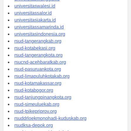
universitaswanggar.id
universitaswalesi.id
universitassalor.id
universitasjakarta.id
universitassamarinda.id
universitasindonesia.org
rsud-tangerangkab.org
rsud-kotabekasi.org
rsud-tangerangkota.org
rsucnd-acehbaratkab.org
rsud-pasuruankota.org
rsud-limapuluhkotakab.org
rsud-kotamakassar.org
rsud-kotabogor.org
rsud-tanjungpinangkota.org
rsud-simeuluekab.org
rsud-tpikepriprov.org
rsuddrloekmonohadi-kuduskab.org
rsudksa-depok.org