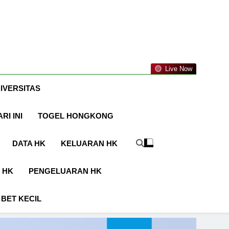
Live Now
IVERSITAS
RI INI
TOGEL HONGKONG
DATA HK
KELUARAN HK
 HK
PENGELUARAN HK
 BET KECIL