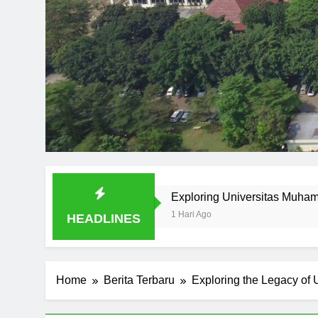
iew
Exploring Universitas Muhammadiyah Prof Dr Hamka
1 Hari Ago
HEADLINES
Home
Berita Terbaru
Exploring the Legacy of 