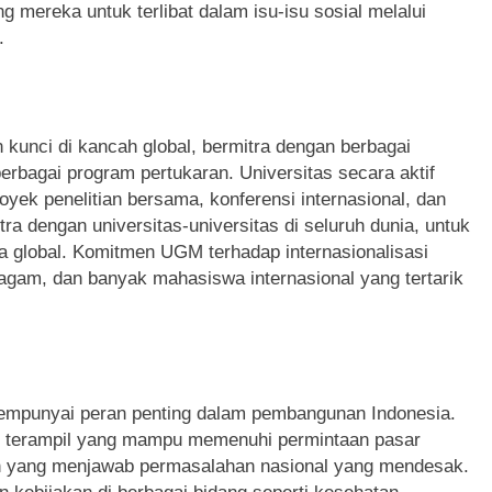
 mereka untuk terlibat dalam isu-isu sosial melalui
.
kunci di kancah global, bermitra dengan berbagai
berbagai program pertukaran. Universitas secara aktif
yek penelitian bersama, konferensi internasional, dan
ra dengan universitas-universitas di seluruh dunia, untuk
 global. Komitmen UGM terhadap internasionalisasi
gam, dan banyak mahasiswa internasional yang tertarik
mempunyai peran penting dalam pembangunan Indonesia.
san terampil yang mampu memenuhi permintaan pasar
ian yang menjawab permasalahan nasional yang mendesak.