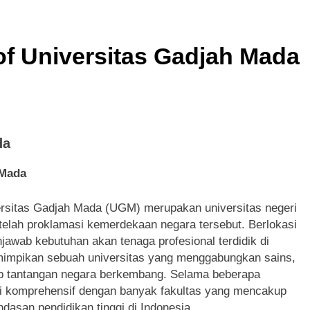
of Universitas Gadjah Mada
da
 Mada
ersitas Gadjah Mada (UGM) merupakan universitas negeri
etelah proklamasi kemerdekaan negara tersebut. Berlokasi
awab kebutuhan akan tenaga profesional terdidik di
mimpikan sebuah universitas yang menggabungkan sains,
wab tantangan negara berkembang. Selama beberapa
si komprehensif dengan banyak fakultas yang mencakup
ndasan pendidikan tinggi di Indonesia.