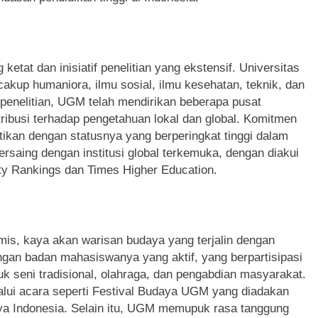
at dan inisiatif penelitian yang ekstensif. Universitas
cakup humaniora, ilmu sosial, ilmu kesehatan, teknik, dan
penelitian, UGM telah mendirikan beberapa pusat
ribusi terhadap pengetahuan lokal dan global. Komitmen
ktikan dengan statusnya yang berperingkat tinggi dalam
ersaing dengan institusi global terkemuka, dengan diakui
ty Rankings dan Times Higher Education.
s, kaya akan warisan budaya yang terjalin dengan
engan badan mahasiswanya yang aktif, yang berpartisipasi
uk seni tradisional, olahraga, dan pengabdian masyarakat.
lui acara seperti Festival Budaya UGM yang diadakan
ya Indonesia. Selain itu, UGM memupuk rasa tanggung