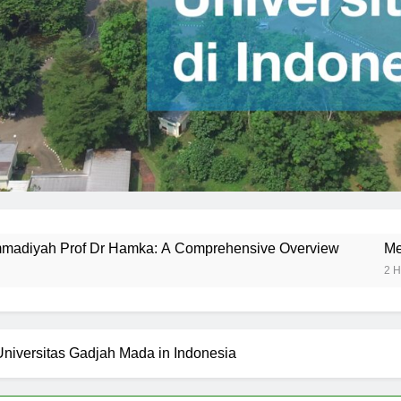
: A Comprehensive Overview
Menjelajahi Universitas P
2 Hari Ago
Universitas Gadjah Mada in Indonesia