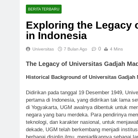
BERITA TERBARU
Exploring the Legacy 
in Indonesia
0
Universitas
7 Bulan Ago
4 Mins
The Legacy of Universitas Gadjah Ma
Historical Background of Universitas Gadjah
Didirikan pada tanggal 19 Desember 1949, Univ
pertama di Indonesia, yang didirikan tak lama s
di Yogyakarta, UGM awalnya dibentuk untuk menj
negara yang baru merdeka. Para pendirinya me
teknologi, dan karakter nasional, untuk menja
dekade, UGM telah berkembang menjadi institu
berbagai disiplin ilmu, menjadikannya sebagai la