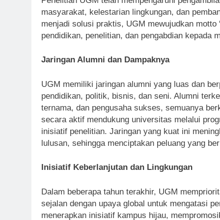
Penelitian UGM telah mempengaruhi pengambilan 
masyarakat, kelestarian lingkungan, dan pemb
menjadi solusi praktis, UGM mewujudkan motto
pendidikan, penelitian, dan pengabdian kepada 
Jaringan Alumni dan Dampaknya
UGM memiliki jaringan alumni yang luas dan be
pendidikan, politik, bisnis, dan seni. Alumni t
ternama, dan pengusaha sukses, semuanya berko
secara aktif mendukung universitas melalui pr
inisiatif penelitian. Jaringan yang kuat ini me
lulusan, sehingga menciptakan peluang yang ber
Inisiatif Keberlanjutan dan Lingkungan
Dalam beberapa tahun terakhir, UGM mempriorita
sejalan dengan upaya global untuk mengatasi per
menerapkan inisiatif kampus hijau, mempromosi