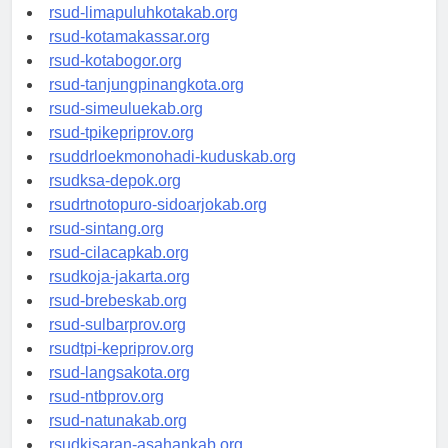
rsud-pasuruankota.org
rsud-limapuluhkotakab.org
rsud-kotamakassar.org
rsud-kotabogor.org
rsud-tanjungpinangkota.org
rsud-simeuluekab.org
rsud-tpikepriprov.org
rsuddrloekmonohadi-kuduskab.org
rsudksa-depok.org
rsudrtnotopuro-sidoarjokab.org
rsud-sintang.org
rsud-cilacapkab.org
rsudkoja-jakarta.org
rsud-brebeskab.org
rsud-sulbarprov.org
rsudtpi-kepriprov.org
rsud-langsakota.org
rsud-ntbprov.org
rsud-natunakab.org