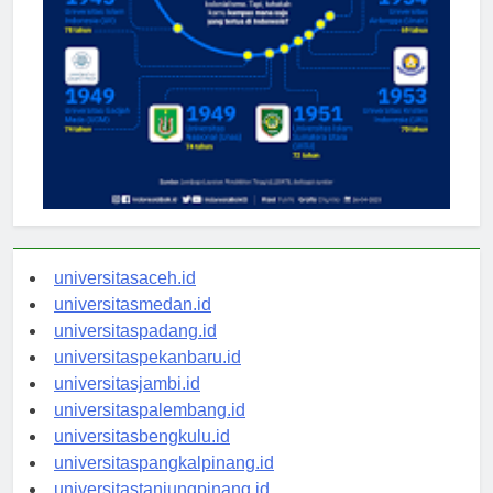
universitasaceh.id
universitasmedan.id
universitaspadang.id
universitaspekanbaru.id
universitasjambi.id
universitaspalembang.id
universitasbengkulu.id
universitaspangkalpinang.id