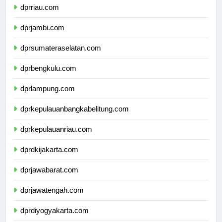
dprriau.com
dprjambi.com
dprsumateraselatan.com
dprbengkulu.com
dprlampung.com
dprkepulauanbangkabelitung.com
dprkepulauanriau.com
dprdkijakarta.com
dprjawabarat.com
dprjawatengah.com
dprdiyogyakarta.com